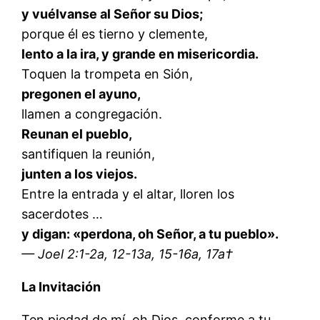
y vuélvanse al Señor su Dios;
porque él es tierno y clemente,
lento a la ira, y grande en misericordia.
Toquen la trompeta en Sión,
pregonen el ayuno,
llamen a congregación.
Reunan el pueblo,
santifiquen la reunión,
junten a los viejos.
Entre la entrada y el altar, lloren los
sacerdotes …
y digan: «perdona, oh Señor, a tu pueblo».
— Joel 2:1-2a, 12-13a, 15-16a, 17a†
La Invitación
Ten piedad de mí, oh Dios, conforme a tu