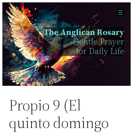
Skip
to
content
The Anglican Rosary
Gentle Prayer
for Daily Life
Propio 9 (El
quinto domingo