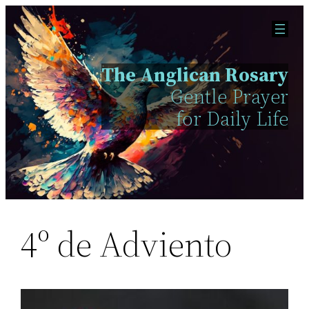
Skip
to
content
The Anglican Rosary
Gentle Prayer
for Daily Life
4º de Adviento