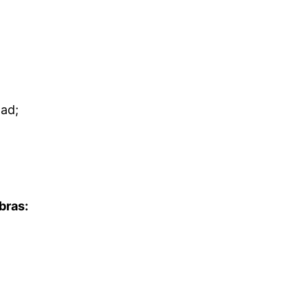
dad;
bras: