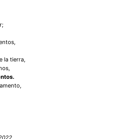
r;
entos,
la tierra,
nos,
ntos.
rmamento,
 2022