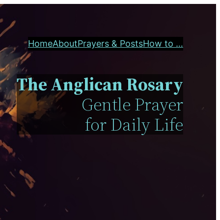
Home
About
Prayers & Posts
How to …
The Anglican Rosary
Gentle Prayer
for Daily Life