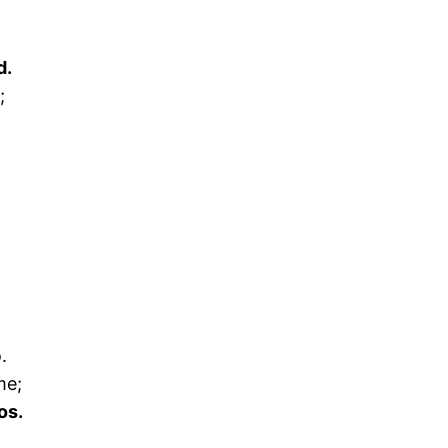
d.
;
.
me;
os.