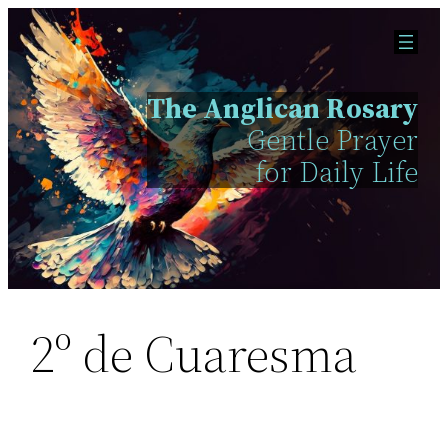
Skip
to
content
The Anglican Rosary
Gentle Prayer
for Daily Life
2º de Cuaresma