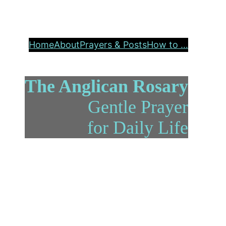
Home
About
Prayers & Posts
How to …
The Anglican Rosary
Gentle Prayer
for Daily Life