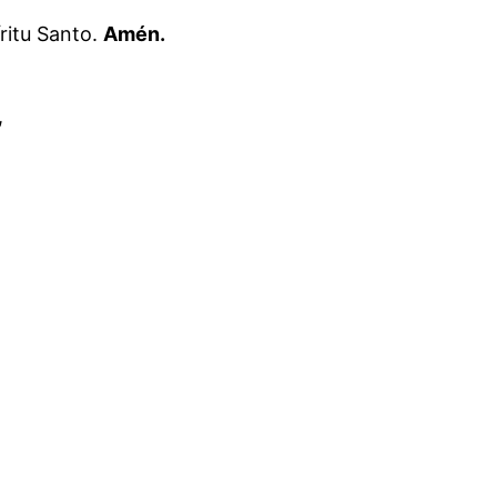
íritu Santo.
Amén.
,