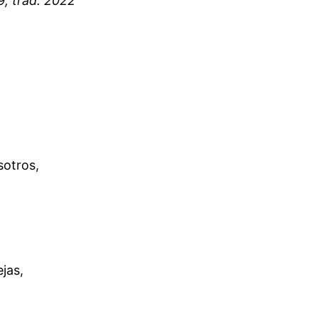
, trad. 2022
sotros,
jas,