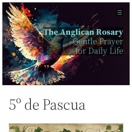
Skip
to
content
The Anglican Rosary
Gentle Prayer
for Daily Life
5º de Pascua