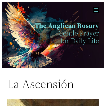
Skip
to
content
The Anglican Rosary
Gentle Prayer
for Daily Life
La Ascensión