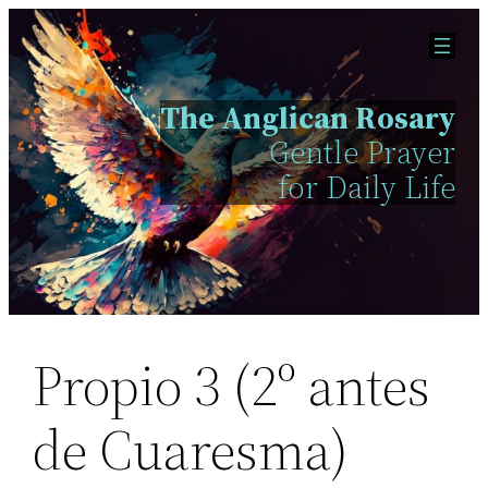
Skip
to
content
The Anglican Rosary
Gentle Prayer
for Daily Life
Propio 3 (2º antes
de Cuaresma)