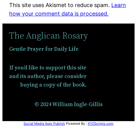
This site uses Akismet to reduce spam.
Learn
how your comment data is processed.
The Anglican Rosary
Gentle Prayer for Daily Life
If you’d like to support this site
and its author, please consider
buying a copy of the book.
© 2024 William Ingle-Gillis
Social Media Auto Publish
Powered By :
XYZScripts.com