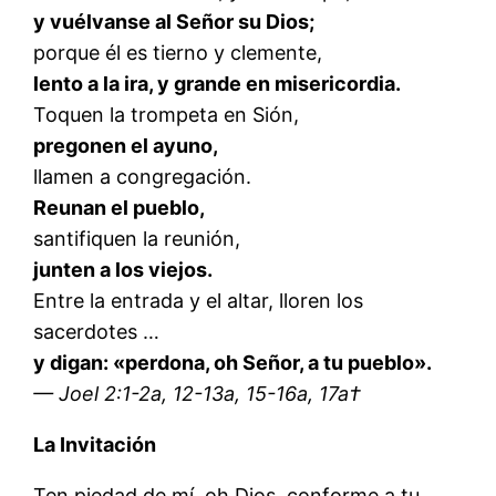
y vuélvanse al Señor su Dios;
porque él es tierno y clemente,
lento a la ira, y grande en misericordia.
Toquen la trompeta en Sión,
pregonen el ayuno,
llamen a congregación.
Reunan el pueblo,
santifiquen la reunión,
junten a los viejos.
Entre la entrada y el altar, lloren los
sacerdotes …
y digan: «perdona, oh Señor, a tu pueblo».
— Joel 2:1-2a, 12-13a, 15-16a, 17a†
La Invitación
Ten piedad de mí, oh Dios, conforme a tu